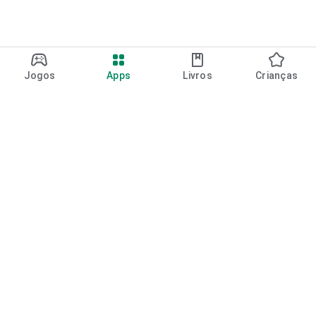
Jogos
Apps
Livros
Crianças
Google Play
Play Pass
Pontos do Play Points
Vales-presente
Resgatar
Política de reembolso