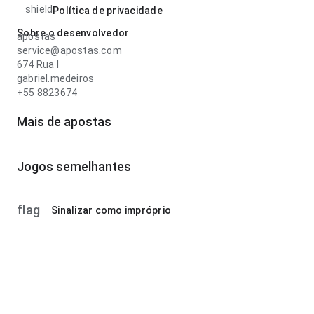
shield
Política de privacidade
Sobre o desenvolvedor
apostas
service@apostas.com
674 Rua l
gabriel.medeiros
+55 8823674
Mais de apostas
Jogos semelhantes
flag
Sinalizar como impróprio