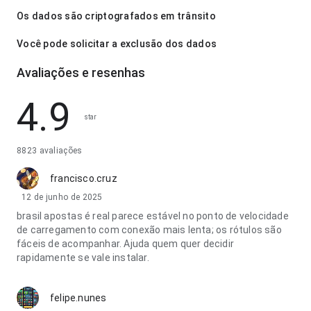
Os dados são criptografados em trânsito
Você pode solicitar a exclusão dos dados
Avaliações e resenhas
4.9
star
8823 avaliações
francisco.cruz
12 de junho de 2025
brasil apostas é real parece estável no ponto de velocidade
de carregamento com conexão mais lenta; os rótulos são
fáceis de acompanhar. Ajuda quem quer decidir
rapidamente se vale instalar.
felipe.nunes