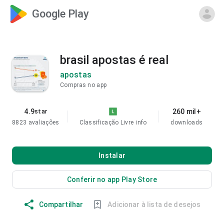
Google Play
brasil apostas é real
apostas
Compras no app
4.9
260 mil+
star
8823 avaliações
Classificação Livre
info
downloads
Instalar
Conferir no app Play Store
Compartilhar
Adicionar à lista de desejos