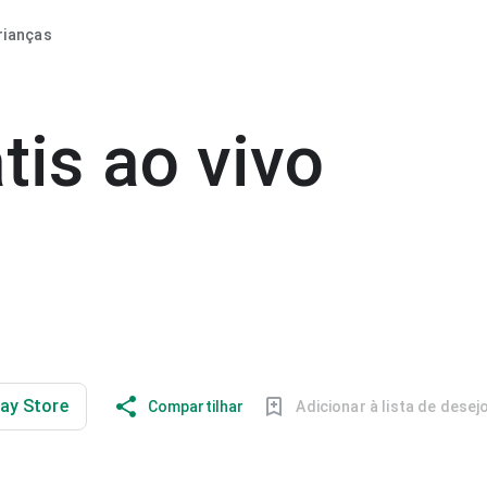
rianças
tis ao vivo
lay Store
Compartilhar
Adicionar à lista de desej