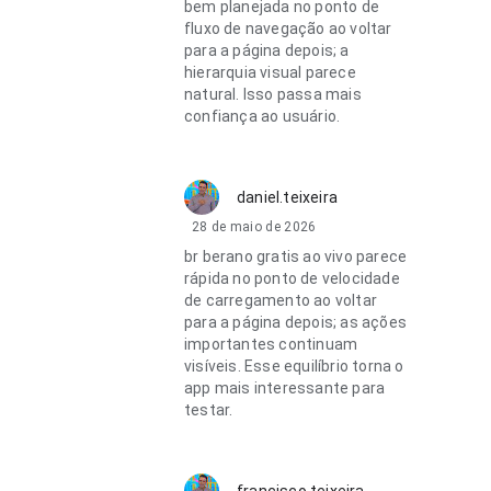
bem planejada no ponto de
fluxo de navegação ao voltar
para a página depois; a
hierarquia visual parece
natural. Isso passa mais
confiança ao usuário.
daniel.teixeira
28 de maio de 2026
br berano gratis ao vivo parece
rápida no ponto de velocidade
de carregamento ao voltar
para a página depois; as ações
importantes continuam
visíveis. Esse equilíbrio torna o
app mais interessante para
testar.