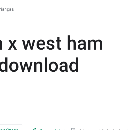
rianças
 x west ham
 download