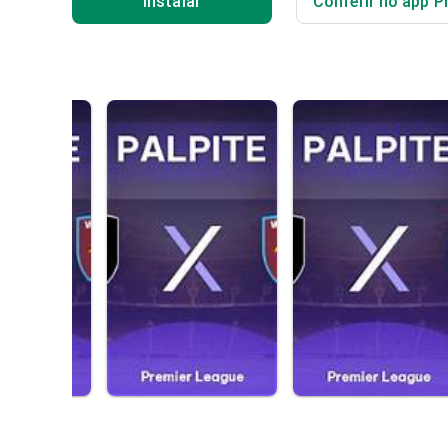
Instalar
Conferir no app P