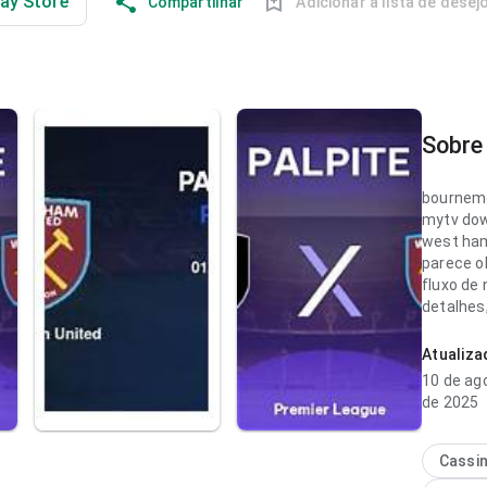
lay Store
Compartilhar
Adicionar à lista de desej
Sobre 
bournemo
mytv do
west ham
parece o
fluxo de
detalhes;
passos d
resultado
Atualiz
maduro.
10 de ag
de 2025
bournemo
mytv dow
no ponto
Cassi
compara