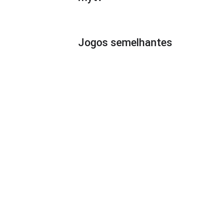
Jogos semelhantes