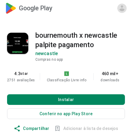
Google Play
bournemouth x newcastle
palpite pagamento
newcastle
Compras no app
4.3
460 mil+
star
2751 avaliações
Classificação Livre
info
downloads
Instalar
Conferir no app Play Store
Compartilhar
Adicionar à lista de desejos