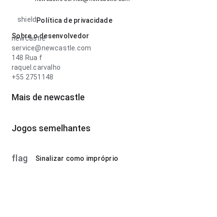
shield
Política de privacidade
Sobre o desenvolvedor
newcastle
service@newcastle.com
148 Rua f
raquel.carvalho
+55 2751148
Mais de newcastle
Jogos semelhantes
flag
Sinalizar como impróprio