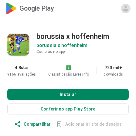
Google Play
borussia x hoffenheim
borussia x hoffenheim
Compras no app
4.8
720 mil+
star
9166 avaliações
Classificação Livre
info
downloads
Instalar
Conferir no app Play Store
Compartilhar
Adicionar à lista de desejos