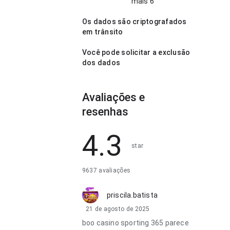
mais 6
Os dados são criptografados
em trânsito
Você pode solicitar a exclusão
dos dados
Avaliações e
resenhas
4.3
star
9637 avaliações
priscila.batista
21 de agosto de 2025
boo casino sporting 365 parece