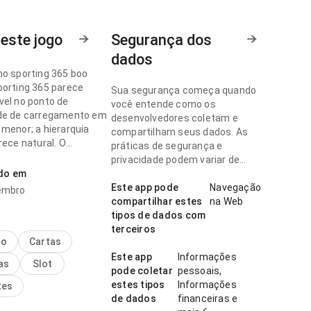
este jogo
Segurança dos
dados
no sporting 365 boo
porting 365 parece
Sua segurança começa quando
vel no ponto de
você entende como os
de de carregamento em
desenvolvedores coletam e
 menor; a hierarquia
compartilham seus dados. As
rece natural. O
práticas de segurança e
 geral parece prático e
privacidade podem variar de
ado em
acordo com o uso, a região e a
idade.
Este app pode
Navegação
embro
no sporting 365 parece
compartilhar estes
na Web
ejada no ponto de
tipos de dados com
de de carregamento ao
terceiros
 detalhes; o conteúdo é
no
Cartas
 examinar. Ajuda quem
Este app
Informações
as
Slot
idir rapidamente se vale
pode coletar
pessoais,
estes tipos
Informações
tes
de dados
financeiras e