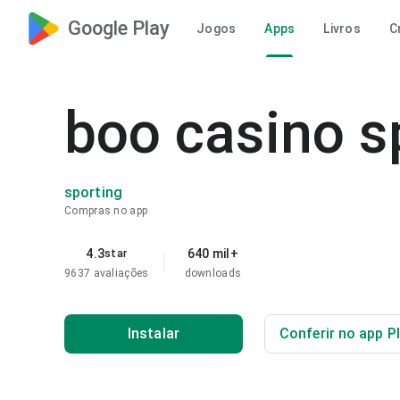
Google Play
Jogos
Apps
Livros
C
boo casino s
sporting
Compras no app
4.3
640 mil+
star
9637 avaliações
downloads
Instalar
Conferir no app P