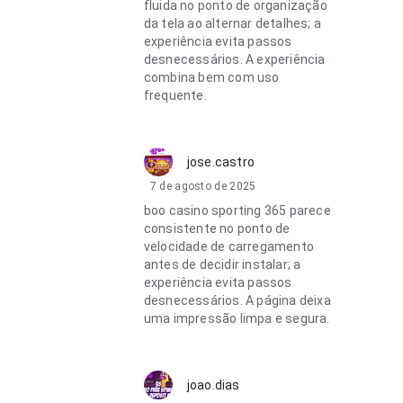
fluida no ponto de organização
da tela ao alternar detalhes; a
experiência evita passos
desnecessários. A experiência
combina bem com uso
frequente.
jose.castro
7 de agosto de 2025
boo casino sporting 365 parece
consistente no ponto de
velocidade de carregamento
antes de decidir instalar; a
experiência evita passos
desnecessários. A página deixa
uma impressão limpa e segura.
joao.dias