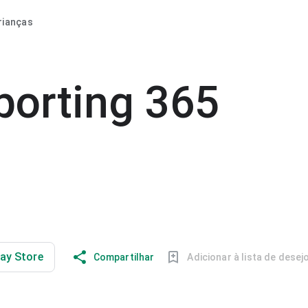
rianças
porting 365
lay Store
Compartilhar
Adicionar à lista de desej