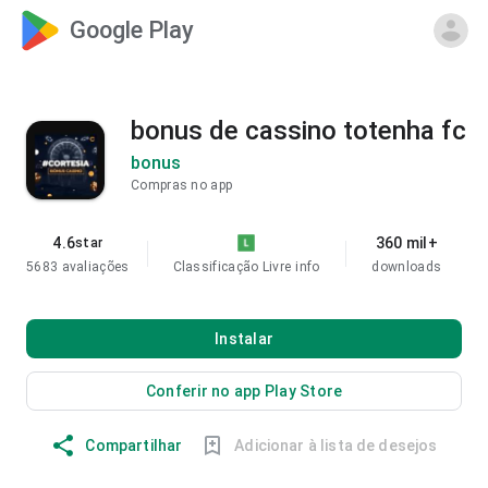
Google Play
bonus de cassino totenha fc
bonus
Compras no app
4.6
360 mil+
star
5683 avaliações
Classificação Livre
info
downloads
Instalar
Conferir no app Play Store
Compartilhar
Adicionar à lista de desejos