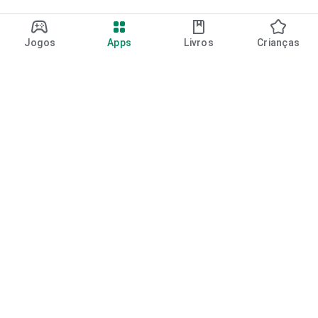
Jogos
Apps
Livros
Crianças
Google Play
Play Pass
Pontos do Play Points
Vales-presente
Resgatar
Política de reembolso
Crianças e família