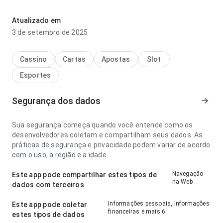
bonus de cassino totenha fc parece fácil de entender no
ponto de velocidade de carregamento no uso diário repetido;
Atualizado em
a experiência evita passos desnecessários. A página deixa
3 de setembro de 2025
uma impressão limpa e segura.
Cassino
Cartas
Apostas
Slot
Esportes
Segurança dos dados
Sua segurança começa quando você entende como os
desenvolvedores coletam e compartilham seus dados. As
práticas de segurança e privacidade podem variar de acordo
com o uso, a região e a idade.
Navegação
Este app pode compartilhar estes tipos de
na Web
dados com terceiros
Informações pessoais, Informações
Este app pode coletar
financeiras e mais 6
estes tipos de dados