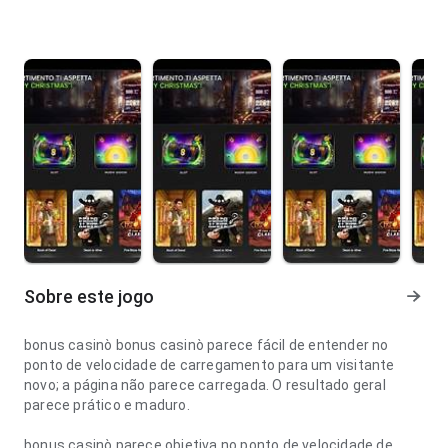
Sobre este jogo
bonus casinò bonus casinò parece fácil de entender no
ponto de velocidade de carregamento para um visitante
novo; a página não parece carregada. O resultado geral
parece prático e maduro.
bonus casinò parece objetiva no ponto de velocidade de