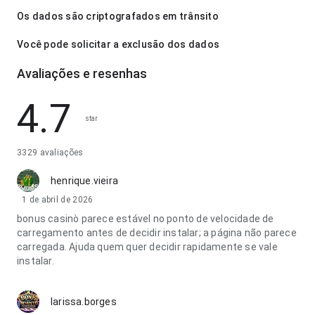
Os dados são criptografados em trânsito
Você pode solicitar a exclusão dos dados
Avaliações e resenhas
4.7
star
3329 avaliações
henrique.vieira
1 de abril de 2026
bonus casinò parece estável no ponto de velocidade de
carregamento antes de decidir instalar; a página não parece
carregada. Ajuda quem quer decidir rapidamente se vale
instalar.
larissa.borges