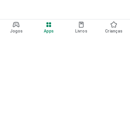
Jogos
Apps
Livros
Crianças
Google Play
Play Pass
Pontos do Play Points
Vales-presente
Resgatar
Política de reembolso