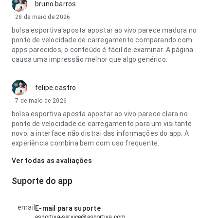
bruno.barros
28 de maio de 2026
bolsa esportiva aposta apostar ao vivo parece madura no
ponto de velocidade de carregamento comparando com
apps parecidos; o conteúdo é fácil de examinar. A página
causa uma impressão melhor que algo genérico.
felipe.castro
7 de maio de 2026
bolsa esportiva aposta apostar ao vivo parece clara no
ponto de velocidade de carregamento para um visitante
novo; a interface não distrai das informações do app. A
experiência combina bem com uso frequente.
Ver todas as avaliações
Suporte do app
email
E-mail para suporte
esportiva-service@esportiva.com