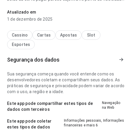
de carregamento ao conferir avaliações; o conteúdo é fácil
de examinar. O resultado geral parece prático e maduro.
Atualizado em
1 de dezembro de 2025
Cassino
Cartas
Apostas
Slot
Esportes
Segurança dos dados
Sua segurança começa quando você entende como os
desenvolvedores coletam e compartilham seus dados. As
práticas de segurança e privacidade podem variar de acordo
com o uso, a região e a idade.
Navegação
Este app pode compartilhar estes tipos de
na Web
dados com terceiros
Informações pessoais, Informações
Este app pode coletar
financeiras e mais 6
estes tipos de dados