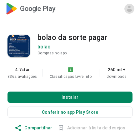
Google Play
bolao da sorte pagar
bolao
Compras no app
4.7
260 mil+
star
8362 avaliações
Classificação Livre
info
downloads
Instalar
Conferir no app Play Store
Compartilhar
Adicionar à lista de desejos