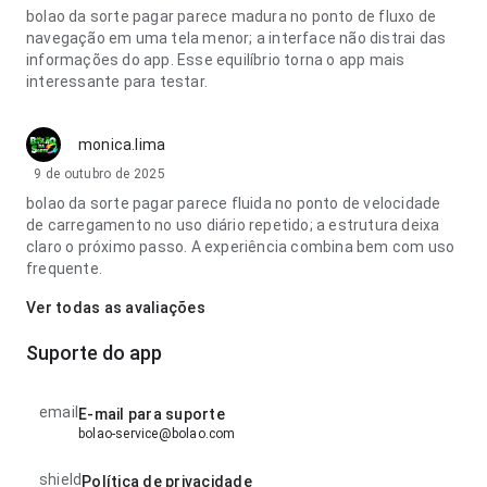
bolao da sorte pagar parece madura no ponto de fluxo de
navegação em uma tela menor; a interface não distrai das
informações do app. Esse equilíbrio torna o app mais
interessante para testar.
monica.lima
9 de outubro de 2025
bolao da sorte pagar parece fluida no ponto de velocidade
de carregamento no uso diário repetido; a estrutura deixa
claro o próximo passo. A experiência combina bem com uso
frequente.
Ver todas as avaliações
Suporte do app
email
E-mail para suporte
bolao-service@bolao.com
shield
Política de privacidade