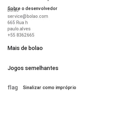
Sobre o desenvolvedor
bolao
service@bolao.com
665 Rua h
paulo.alves
+55 8362665
Mais de bolao
Jogos semelhantes
flag
Sinalizar como impróprio