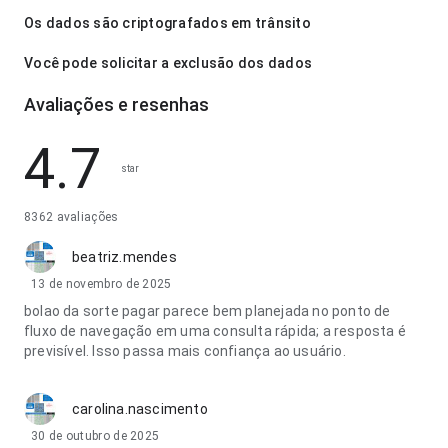
Os dados são criptografados em trânsito
Você pode solicitar a exclusão dos dados
Avaliações e resenhas
4.7
star
8362 avaliações
beatriz.mendes
13 de novembro de 2025
bolao da sorte pagar parece bem planejada no ponto de
fluxo de navegação em uma consulta rápida; a resposta é
previsível. Isso passa mais confiança ao usuário.
carolina.nascimento
30 de outubro de 2025