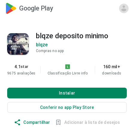
Google Play
blqze deposito minimo
blqze
Compras no app
4.1
160 mil+
star
9675 avaliações
Classificação Livre
info
downloads
Instalar
Conferir no app Play Store
Compartilhar
Adicionar à lista de desejos