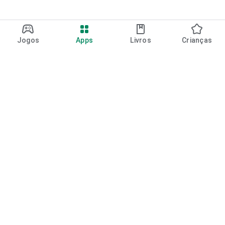
Jogos
Apps
Livros
Crianças
Google Play
Play Pass
Pontos do Play Points
Vales-presente
Resgatar
Política de reembolso