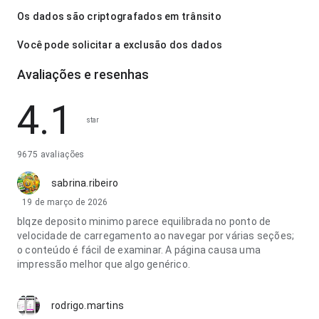
Os dados são criptografados em trânsito
Você pode solicitar a exclusão dos dados
Avaliações e resenhas
4.1
star
9675 avaliações
sabrina.ribeiro
19 de março de 2026
blqze deposito minimo parece equilibrada no ponto de
velocidade de carregamento ao navegar por várias seções;
o conteúdo é fácil de examinar. A página causa uma
impressão melhor que algo genérico.
rodrigo.martins