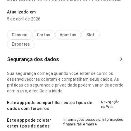
de carregamento ao alternar detalhes; a página parece
completa sem ficar pesada. A experiência combina bem
Atualizado em
com uso frequente.
5 de abril de 2026
Cassino
Cartas
Apostas
Slot
Esportes
Segurança dos dados
Sua segurança começa quando você entende como os
desenvolvedores coletam e compartilham seus dados. As
práticas de segurança e privacidade podem variar de acordo
com o uso, a região e a idade.
Navegação
Este app pode compartilhar estes tipos de
na Web
dados com terceiros
Informações pessoais, Informações
Este app pode coletar
financeiras e mais 6
estes tipos de dados