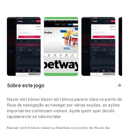
Sobre este jogo
blazer slot bônus blazer slot bônus parece clara no ponto de
fluxo de navegação ao navegar por várias seções; as ações
importantes continuam visíveis. Ajuda quem quer decidir
rapidamente se vale instalar.
blazer slot bônus parece objetiva no ponto de fluxo de