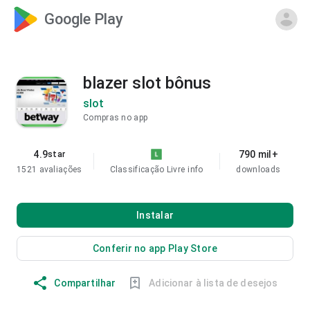
Google Play
blazer slot bônus
slot
Compras no app
4.9
790 mil+
star
1521 avaliações
Classificação Livre
info
downloads
Instalar
Conferir no app Play Store
Compartilhar
Adicionar à lista de desejos