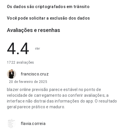
Os dados são criptografados em trânsito
Você pode solicitar a exclusão dos dados
Avaliações e resenhas
4.4
star
1722 avaliações
francisco.cruz
20 de fevereiro de 2025
blazer online previsão parece estável no ponto de
velocidade de carregamento ao conferir avaliações; a
interface não distrai das informações do app. O resultado
geral parece prático e maduro.
flavia.correia