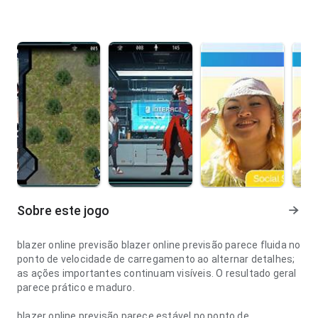
Sobre este jogo
blazer online previsão blazer online previsão parece fluida no
ponto de velocidade de carregamento ao alternar detalhes;
as ações importantes continuam visíveis. O resultado geral
parece prático e maduro.
blazer online previsão parece estável no ponto de