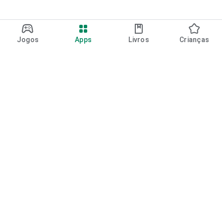
Jogos
Apps
Livros
Crianças
Google Play
Play Pass
Pontos do Play Points
Vales-presente
Resgatar
Política de reembolso