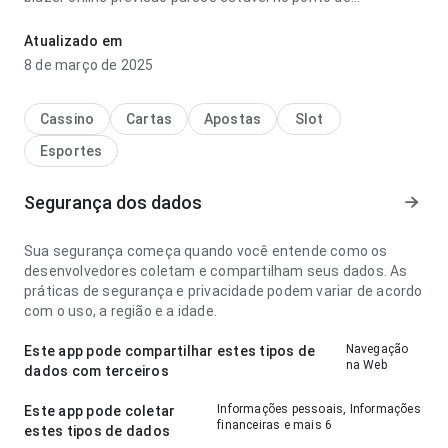
velocidade de carregamento para um visitante novo; a
resposta é previsível. Ajuda quem quer decidir rapidamente
Atualizado em
se vale instalar.
8 de março de 2025
Cassino
Cartas
Apostas
Slot
Esportes
Segurança dos dados
Sua segurança começa quando você entende como os
desenvolvedores coletam e compartilham seus dados. As
práticas de segurança e privacidade podem variar de acordo
com o uso, a região e a idade.
Navegação
Este app pode compartilhar estes tipos de
na Web
dados com terceiros
Informações pessoais, Informações
Este app pode coletar
financeiras e mais 6
estes tipos de dados