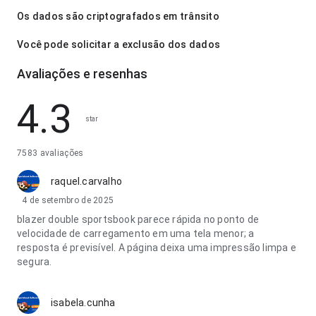
Os dados são criptografados em trânsito
Você pode solicitar a exclusão dos dados
Avaliações e resenhas
4.3
star
7583 avaliações
raquel.carvalho
4 de setembro de 2025
blazer double sportsbook parece rápida no ponto de
velocidade de carregamento em uma tela menor; a
resposta é previsível. A página deixa uma impressão limpa e
segura.
isabela.cunha