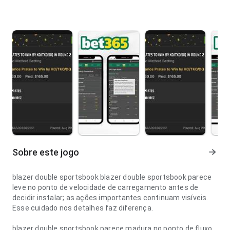
Sobre este jogo
blazer double sportsbook blazer double sportsbook parece
leve no ponto de velocidade de carregamento antes de
decidir instalar; as ações importantes continuam visíveis.
Esse cuidado nos detalhes faz diferença.
blazer double sportsbook parece madura no ponto de fluxo