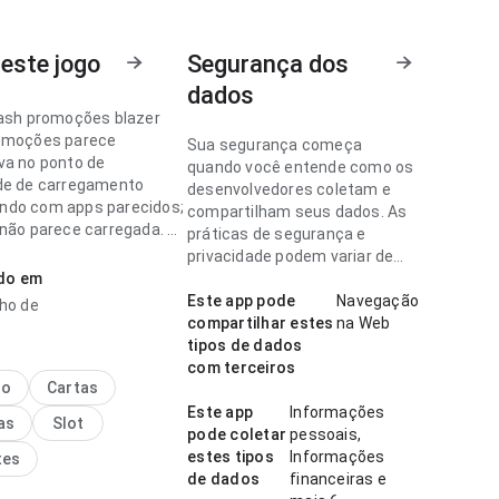
este jogo
Segurança dos
dados
lash promoções blazer
omoções parece
Sua segurança começa
va no ponto de
quando você entende como os
de de carregamento
desenvolvedores coletam e
do com apps parecidos;
compartilham seus dados. As
 não parece carregada. A
práticas de segurança e
cia combina bem com
privacidade podem variar de
uente.
ado em
acordo com o uso, a região e a
idade.
Este app pode
Navegação
nho de
lash promoções parece
compartilhar estes
na Web
 ponto de fluxo de
tipos de dados
o lendo descrições
com terceiros
a página parece completa
no
Cartas
r pesada. Ajuda quem
Este app
Informações
as
Slot
idir rapidamente se vale
pode coletar
pessoais,
estes tipos
Informações
tes
de dados
financeiras e