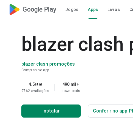
Google Play
Jogos
Apps
Livros
C
blazer clash
blazer clash promoções
Compras no app
4.5
490 mil+
star
9762 avaliações
downloads
Instalar
Conferir no app P