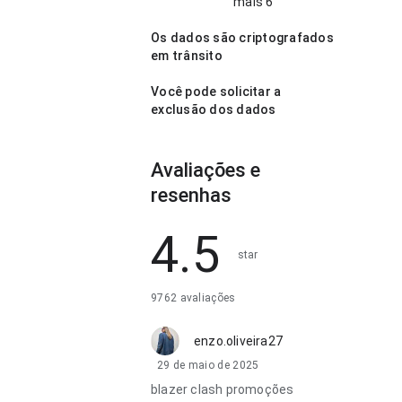
mais 6
Os dados são criptografados
em trânsito
Você pode solicitar a
exclusão dos dados
Avaliações e
resenhas
4.5
star
9762 avaliações
enzo.oliveira27
29 de maio de 2025
blazer clash promoções