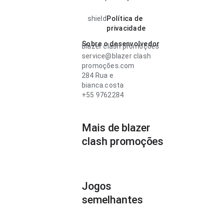
shield
Política de
privacidade
Sobre o desenvolvedor
blazer clash promoções
service@blazer clash
promoções.com
284 Rua e
bianca.costa
+55 9762284
Mais de blazer
clash promoções
Jogos
semelhantes