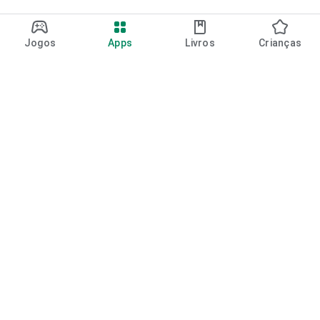
Jogos
Apps
Livros
Crianças
Google Play
Play Pass
Pontos do Play Points
Vales-presente
Resgatar
Política de reembolso
Crianças e família