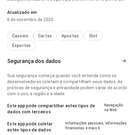
fluxo de navegação antes de decidir instalar; o conteúdo é
fácil de examinar. Ajuda quem quer decidir rapidamente se
Atualizado em
vale instalar.
6 de novembro de 2025
Cassino
Cartas
Apostas
Slot
Esportes
Segurança dos dados
Sua segurança começa quando você entende como os
desenvolvedores coletam e compartilham seus dados. As
práticas de segurança e privacidade podem variar de acordo
com o uso, a região e a idade.
Navegação
Este app pode compartilhar estes tipos de
na Web
dados com terceiros
Informações pessoais, Informações
Este app pode coletar
financeiras e mais 6
estes tipos de dados