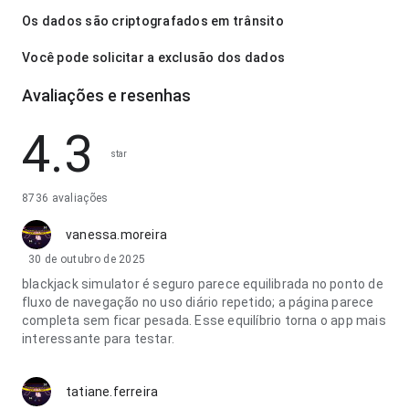
Os dados são criptografados em trânsito
Você pode solicitar a exclusão dos dados
Avaliações e resenhas
4.3
star
8736 avaliações
vanessa.moreira
30 de outubro de 2025
blackjack simulator é seguro parece equilibrada no ponto de
fluxo de navegação no uso diário repetido; a página parece
completa sem ficar pesada. Esse equilíbrio torna o app mais
interessante para testar.
tatiane.ferreira