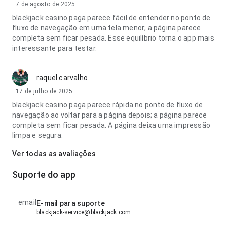
7 de agosto de 2025
blackjack casino paga parece fácil de entender no ponto de
fluxo de navegação em uma tela menor; a página parece
completa sem ficar pesada. Esse equilíbrio torna o app mais
interessante para testar.
raquel.carvalho
17 de julho de 2025
blackjack casino paga parece rápida no ponto de fluxo de
navegação ao voltar para a página depois; a página parece
completa sem ficar pesada. A página deixa uma impressão
limpa e segura.
Ver todas as avaliações
Suporte do app
email
E-mail para suporte
blackjack-service@blackjack.com