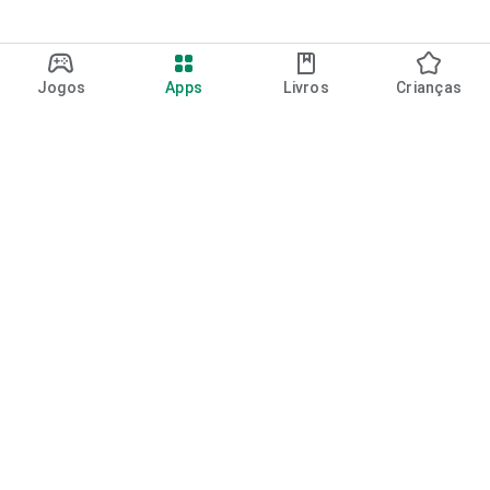
Jogos
Apps
Livros
Crianças
Google Play
Play Pass
Pontos do Play Points
Vales-presente
Resgatar
Política de reembolso