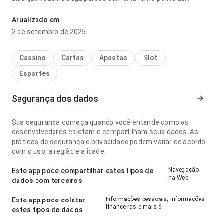
velocidade de carregamento em uma consulta rápida; a
página não parece carregada. Esse equilíbrio torna o app
Atualizado em
mais interessante para testar.
2 de setembro de 2025
Cassino
Cartas
Apostas
Slot
Esportes
Segurança dos dados
Sua segurança começa quando você entende como os
desenvolvedores coletam e compartilham seus dados. As
práticas de segurança e privacidade podem variar de acordo
com o uso, a região e a idade.
Navegação
Este app pode compartilhar estes tipos de
na Web
dados com terceiros
Informações pessoais, Informações
Este app pode coletar
financeiras e mais 6
estes tipos de dados