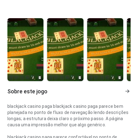
Sobre este jogo
blackjack casino paga blackjack casino paga parece bem
planejada no ponto de fluxo de navegação lendo descrições
longas; a estrutura deixa claro o próximo passo. A página
causa uma impressão melhor que algo genérico.
blackjack casino paga parece confortável no ponto de