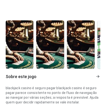
Sobre este jogo
blackjack casino é seguro pagar blackjack casino é seguro
pagar parece consistente no ponto de fluxo de navegação
ao navegar por várias seções; a resposta é previsível. Ajuda
quem quer decidir rapidamente se vale instalar.