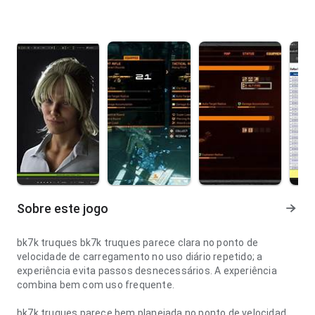
Sobre este jogo
bk7k truques bk7k truques parece clara no ponto de
velocidade de carregamento no uso diário repetido; a
experiência evita passos desnecessários. A experiência
combina bem com uso frequente.
bk7k truques parece bem planejada no ponto de velocidade