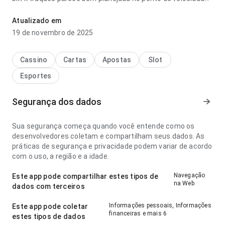
de carregamento lendo descrições longas; a página não
parece carregada. A experiência combina bem com uso
Atualizado em
frequente.
19 de novembro de 2025
Cassino
Cartas
Apostas
Slot
Esportes
Segurança dos dados
Sua segurança começa quando você entende como os
desenvolvedores coletam e compartilham seus dados. As
práticas de segurança e privacidade podem variar de acordo
com o uso, a região e a idade.
Navegação
Este app pode compartilhar estes tipos de
na Web
dados com terceiros
Informações pessoais, Informações
Este app pode coletar
financeiras e mais 6
estes tipos de dados