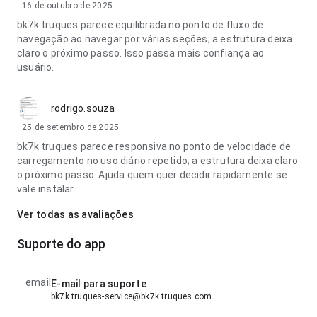
16 de outubro de 2025
bk7k truques parece equilibrada no ponto de fluxo de
navegação ao navegar por várias seções; a estrutura deixa
claro o próximo passo. Isso passa mais confiança ao
usuário.
rodrigo.souza
25 de setembro de 2025
bk7k truques parece responsiva no ponto de velocidade de
carregamento no uso diário repetido; a estrutura deixa claro
o próximo passo. Ajuda quem quer decidir rapidamente se
vale instalar.
Ver todas as avaliações
Suporte do app
email
E-mail para suporte
bk7k truques-service@bk7k truques.com