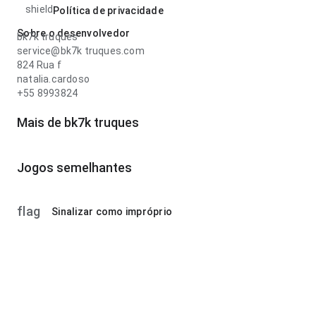
shield
Política de privacidade
Sobre o desenvolvedor
bk7k truques
service@bk7k truques.com
824 Rua f
natalia.cardoso
+55 8993824
Mais de bk7k truques
Jogos semelhantes
flag
Sinalizar como impróprio