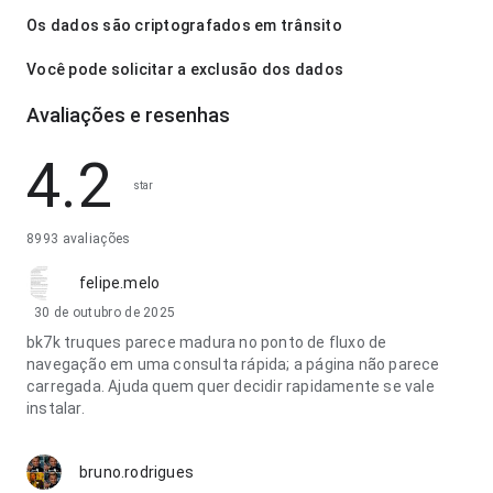
Os dados são criptografados em trânsito
Você pode solicitar a exclusão dos dados
Avaliações e resenhas
4.2
star
8993 avaliações
felipe.melo
30 de outubro de 2025
bk7k truques parece madura no ponto de fluxo de
navegação em uma consulta rápida; a página não parece
carregada. Ajuda quem quer decidir rapidamente se vale
instalar.
bruno.rodrigues