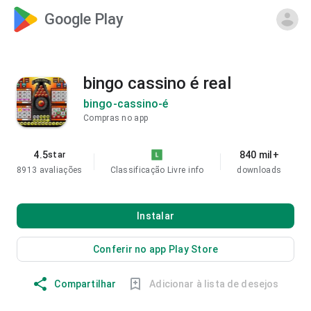
Google Play
bingo cassino é real
bingo-cassino-é
Compras no app
4.5
840 mil+
star
8913 avaliações
Classificação Livre
info
downloads
Instalar
Conferir no app Play Store
Compartilhar
Adicionar à lista de desejos