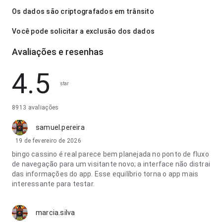
Os dados são criptografados em trânsito
Você pode solicitar a exclusão dos dados
Avaliações e resenhas
4.5
star
8913 avaliações
samuel.pereira
19 de fevereiro de 2026
bingo cassino é real parece bem planejada no ponto de fluxo
de navegação para um visitante novo; a interface não distrai
das informações do app. Esse equilíbrio torna o app mais
interessante para testar.
marcia.silva