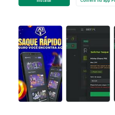
Instalar
Conferir no app P