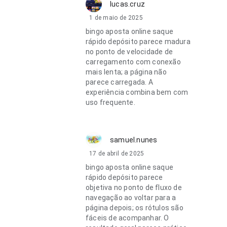
lucas.cruz
1 de maio de 2025
bingo aposta online saque
rápido depósito parece madura
no ponto de velocidade de
carregamento com conexão
mais lenta; a página não
parece carregada. A
experiência combina bem com
uso frequente.
samuel.nunes
17 de abril de 2025
bingo aposta online saque
rápido depósito parece
objetiva no ponto de fluxo de
navegação ao voltar para a
página depois; os rótulos são
fáceis de acompanhar. O