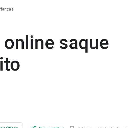
rianças
 online saque
ito