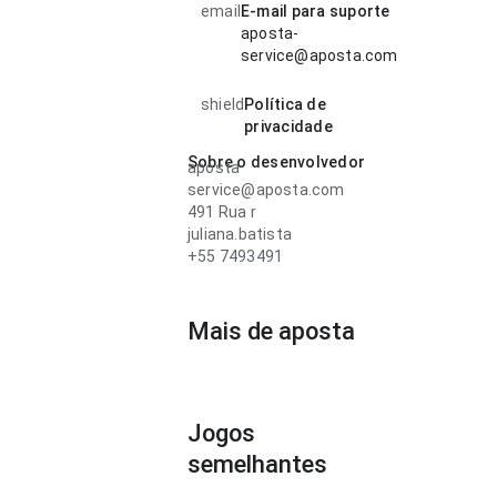
email
E-mail para suporte
aposta-
service@aposta.com
shield
Política de
privacidade
Sobre o desenvolvedor
aposta
service@aposta.com
491 Rua r
juliana.batista
+55 7493491
Mais de aposta
Jogos
semelhantes