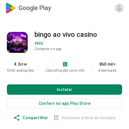
Google Play
bingo ao vivo casino
vivo
Compras no app
4.3
860 mil+
star
9368 avaliações
Classificação Livre
info
downloads
Instalar
Conferir no app Play Store
Compartilhar
Adicionar à lista de desejos