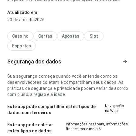
velocidade de carregamento ao voltar para a página depois;
a resposta é previsível. A página deixa uma impressão limpa
Atualizado em
e segura.
20 de abril de 2026
Cassino
Cartas
Apostas
Slot
Esportes
Segurança dos dados
Sua segurança começa quando você entende como os
desenvolvedores coletam e compartilham seus dados. As
práticas de segurança e privacidade podem variar de acordo
com o uso, a região e a idade.
Navegação
Este app pode compartilhar estes tipos de
na Web
dados com terceiros
Informações pessoais, Informações
Este app pode coletar
financeiras e mais 6
estes tipos de dados