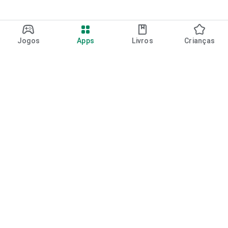
Jogos
Apps
Livros
Crianças
Google Play
Play Pass
Pontos do Play Points
Vales-presente
Resgatar
Política de reembolso