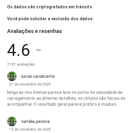
Os dados são criptografados em trânsito
Você pode solicitar a exclusão dos dados
Avaliações e resenhas
4.6
star
7187 avaliações
lucas.cavalcante
27 de novembro de 2025
bingo ao vivo btenao parece leve no ponto de velocidade de
carregamento ao alternar detalhes; os rótulos são fáceis de
acompanhar. O resultado geral parece prático e maduro.
natalia.pereira
13 de novembro de 2025