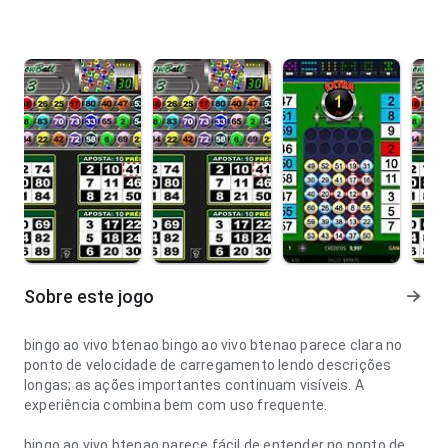
Sobre este jogo
bingo ao vivo btenao bingo ao vivo btenao parece clara no
ponto de velocidade de carregamento lendo descrições
longas; as ações importantes continuam visíveis. A
experiência combina bem com uso frequente.
bingo ao vivo btenao parece fácil de entender no ponto de