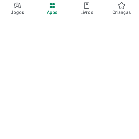
Jogos
Apps
Livros
Crianças
Google Play
Play Pass
Pontos do Play Points
Vales-presente
Resgatar
Política de reembolso
Crianças e família