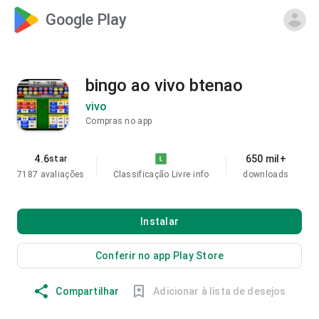
Google Play
bingo ao vivo btenao
vivo
Compras no app
4.6
650 mil+
star
7187 avaliações
Classificação Livre
info
downloads
Instalar
Conferir no app Play Store
Compartilhar
Adicionar à lista de desejos