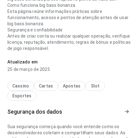
navegação para um visitante novo; a página parece
Como funciona big bass bonanza
completa sem ficar pesada. A página causa uma impressão
Esta página reúne informações práticas sobre
melhor que algo genérico.
funcionamento, acesso e pontos de atenção antes de usar
big bass bonanza.
Segurança e confiabilidade
Antes de criar conta ou realizar qualquer operação, verifique
licença, reputação, atendimento, regras de bônus e políticas
de jogo responsável.
Atualizado em
25 de março de 2025
Cassino
Cartas
Apostas
Slot
Esportes
Segurança dos dados
Sua segurança começa quando você entende como os
desenvolvedores coletam e compartilham seus dados. As