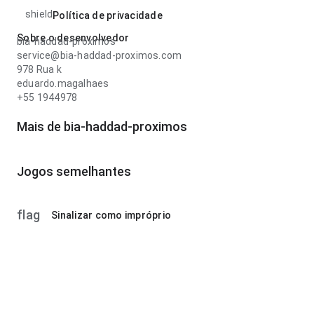
shield
Política de privacidade
Sobre o desenvolvedor
bia-haddad-proximos
service@bia-haddad-proximos.com
978 Rua k
eduardo.magalhaes
+55 1944978
Mais de bia-haddad-proximos
Jogos semelhantes
flag
Sinalizar como impróprio