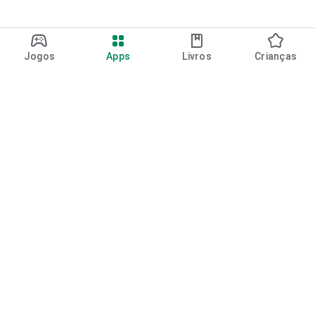
Jogos
Apps
Livros
Crianças
Google Play
Play Pass
Pontos do Play Points
Vales-presente
Resgatar
Política de reembolso