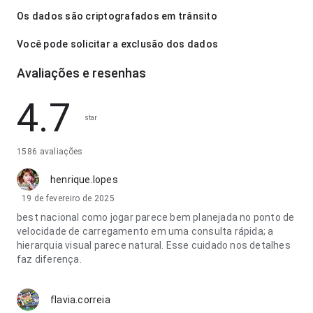
Os dados são criptografados em trânsito
Você pode solicitar a exclusão dos dados
Avaliações e resenhas
4.7
star
1586 avaliações
henrique.lopes
19 de fevereiro de 2025
best nacional como jogar parece bem planejada no ponto de
velocidade de carregamento em uma consulta rápida; a
hierarquia visual parece natural. Esse cuidado nos detalhes
faz diferença.
flavia.correia