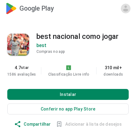
Google Play
best nacional como jogar
best
Compras no app
4.7
310 mil+
star
1586 avaliações
Classificação Livre
info
downloads
Instalar
Conferir no app Play Store
Compartilhar
Adicionar à lista de desejos