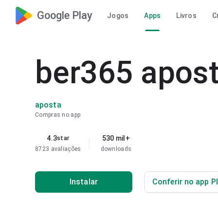
Google Play
Jogos
Apps
Livros
C
ber365 apos
aposta
Compras no app
4.3
530 mil+
star
8723 avaliações
downloads
Instalar
Conferir no app P