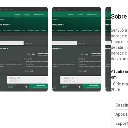
Sobre 
ber365 a
parece e
fluxo de
decidir i
parece c
deixa um
segura.
Atualiza
ber365 a
em
equilibra
18 de ma
de naveg
2025
menor; a
continuam
experiên
Cassi
uso freq
Apost
Espor