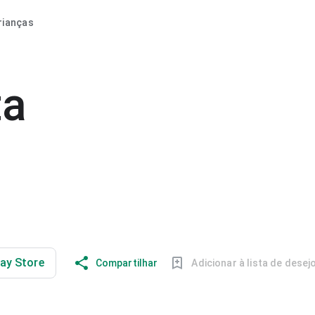
rianças
ta
lay Store
Compartilhar
Adicionar à lista de desej