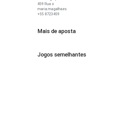
459 Rua o
maria.magalhaes
+55 8723459
Mais de aposta
Jogos semelhantes