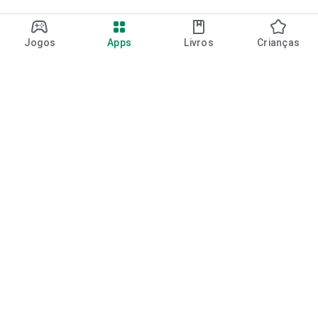
Jogos
Apps
Livros
Crianças
Google Play
Play Pass
Pontos do Play Points
Vales-presente
Resgatar
Política de reembolso
Crianças e família