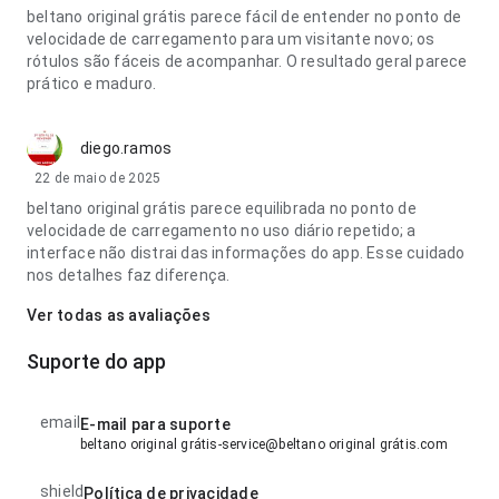
beltano original grátis parece fácil de entender no ponto de
velocidade de carregamento para um visitante novo; os
rótulos são fáceis de acompanhar. O resultado geral parece
prático e maduro.
diego.ramos
22 de maio de 2025
beltano original grátis parece equilibrada no ponto de
velocidade de carregamento no uso diário repetido; a
interface não distrai das informações do app. Esse cuidado
nos detalhes faz diferença.
Ver todas as avaliações
Suporte do app
email
E-mail para suporte
beltano original grátis-service@beltano original grátis.com
shield
Política de privacidade