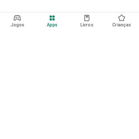
Jogos
Apps
Livros
Crianças
Google Play
Play Pass
Pontos do Play Points
Vales-presente
Resgatar
Política de reembolso