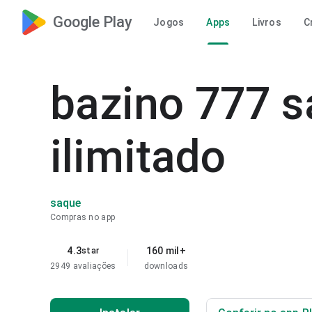
Google Play
Jogos
Apps
Livros
C
bazino 777 s
ilimitado
saque
Compras no app
4.3
160 mil+
star
2949 avaliações
downloads