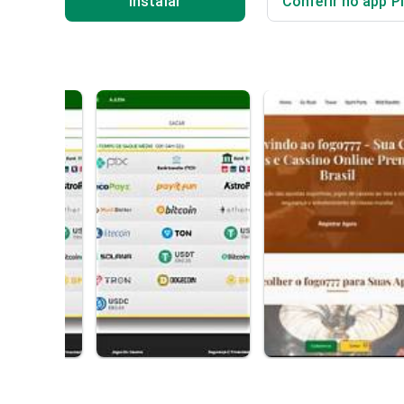
Instalar
Conferir no app P