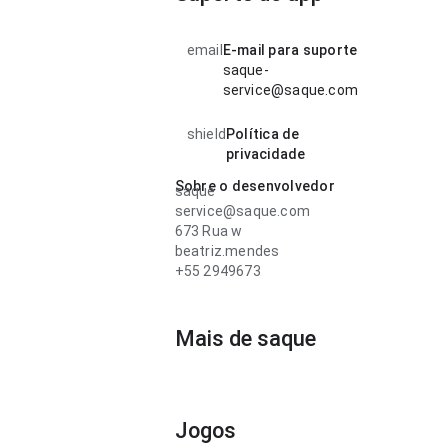
email
E-mail para suporte
saque-
service@saque.com
shield
Política de
privacidade
Sobre o desenvolvedor
saque
service@saque.com
673 Rua w
beatriz.mendes
+55 2949673
Mais de saque
Jogos