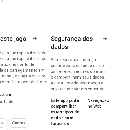
os
este jogo
Segurança dos
dados
77 saque rapido ilimitado
77 saque rapido ilimitado
Sua segurança começa
rática no ponto de
quando você entende como
de de carregamento em
os desenvolvedores coletam
 menor; a página parece
e compartilham seus dados.
 sem ficar pesada. Esse
As práticas de segurança e
o torna o app mais
privacidade podem variar de
ante para testar.
ado em
acordo com o uso, a região e a
idade.
Este app pode
Navegação
osto de
77 saque rapido ilimitado
compartilhar
na Web
stável no ponto de
estes tipos de
de de carregamento ao
dados com
detalhes; a resposta é
no
Cartas
terceiros
l. Esse cuidado nos