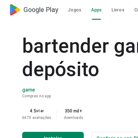
Google Play
Jogos
Apps
Livros
C
bartender ga
depósito
game
Compras no app
4.5
350 mil+
star
6675 avaliações
downloads