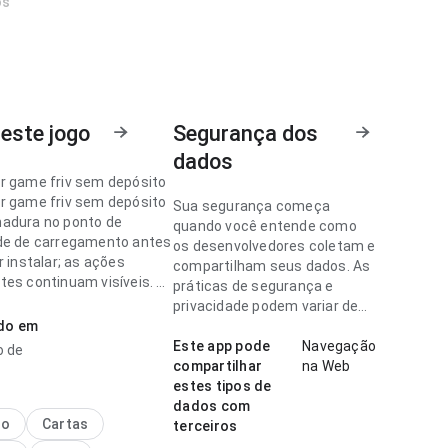
os
este jogo
Segurança dos
dados
r game friv sem depósito
r game friv sem depósito
Sua segurança começa
adura no ponto de
quando você entende como
de de carregamento antes
os desenvolvedores coletam e
r instalar; as ações
compartilham seus dados. As
tes continuam visíveis. A
práticas de segurança e
cia combina bem com uso
privacidade podem variar de
e.
ado em
acordo com o uso, a região e a
idade.
Este app pode
Navegação
o de
r game friv sem depósito
compartilhar
na Web
esponsiva no ponto de
estes tipos de
de de carregamento com
dados com
mais lenta; a interface
no
Cartas
terceiros
rai das informações do