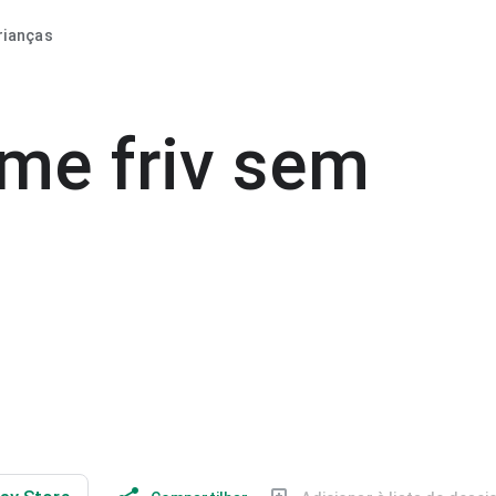
rianças
me friv sem