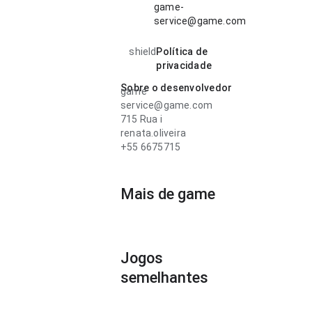
game-
service@game.com
shield
Política de
privacidade
Sobre o desenvolvedor
game
service@game.com
715 Rua i
renata.oliveira
+55 6675715
Mais de game
Jogos
semelhantes