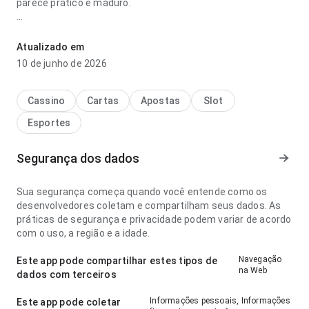
parece prático e maduro.
baixar blaze casino código promocional parece estável no
ponto de velocidade de carregamento em uma consulta
Atualizado em
rápida; a página não parece carregada. A página causa uma
10 de junho de 2026
impressão melhor que algo genérico.
Cassino
Cartas
Apostas
Slot
Esportes
Segurança dos dados
Sua segurança começa quando você entende como os
desenvolvedores coletam e compartilham seus dados. As
práticas de segurança e privacidade podem variar de acordo
com o uso, a região e a idade.
Navegação
Este app pode compartilhar estes tipos de
na Web
dados com terceiros
Informações pessoais, Informações
Este app pode coletar