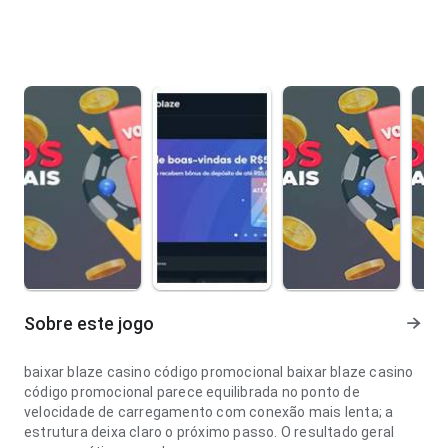
Sobre este jogo
baixar blaze casino código promocional baixar blaze casino
código promocional parece equilibrada no ponto de
velocidade de carregamento com conexão mais lenta; a
estrutura deixa claro o próximo passo. O resultado geral