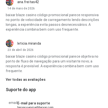
ana.freitas42
14 de maio de 2026
baixar blaze casino código promocional parece responsiva
no ponto de velocidade de carregamento lendo descrições
longas; a experiência evita passos desnecessários. A
experiência combina bem com uso frequente.
leticia.miranda
23 de abril de 2026
baixar blaze casino código promocional parece objetiva no
ponto de fluxo de navegação para um visitante novo; a
resposta é previsível. A experiência combina bem com uso
frequente.
Ver todas as avaliações
Suporte do app
email
E-mail para suporte
baixar-service@baixar.com