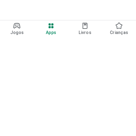
Jogos
Apps
Livros
Crianças
Google Play
Play Pass
Pontos do Play Points
Vales-presente
Resgatar
Política de reembolso