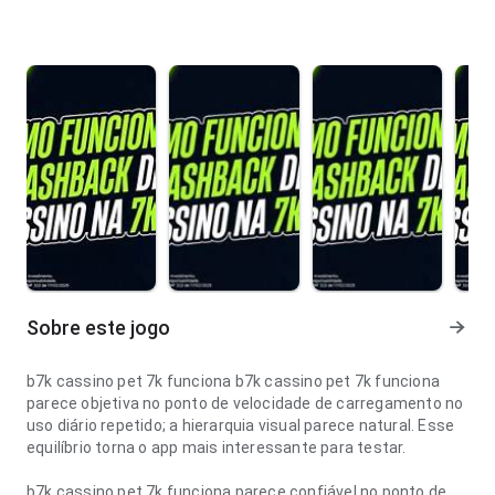
Sobre este jogo
b7k cassino pet 7k funciona b7k cassino pet 7k funciona
parece objetiva no ponto de velocidade de carregamento no
uso diário repetido; a hierarquia visual parece natural. Esse
equilíbrio torna o app mais interessante para testar.
b7k cassino pet 7k funciona parece confiável no ponto de