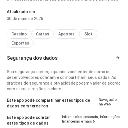
fluxo de navegação em uma consulta rápida; a experiência
evita passos desnecessários. Isso passa mais confiança ao
Atualizado em
usuário.
30 de maio de 2026
Cassino
Cartas
Apostas
Slot
Esportes
Segurança dos dados
Sua segurança começa quando você entende como os
desenvolvedores coletam e compartilham seus dados. As
práticas de segurança e privacidade podem variar de acordo
com o uso, a região e a idade.
Navegação
Este app pode compartilhar estes tipos de
na Web
dados com terceiros
Informações pessoais, Informações
Este app pode coletar
financeiras e mais 6
estes tipos de dados