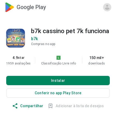
Google Play
b7k cassino pet 7k funciona
b7k
Compras no app
4.9
150 mil+
star
1959 avaliações
Classificação Livre
info
downloads
Instalar
Conferir no app Play Store
Compartilhar
Adicionar à lista de desejos