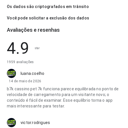
Os dados são criptografados em trânsito
Você pode solicitar a exclusão dos dados
Avaliações e resenhas
4.9
star
1959 avaliações
luana.coelho
14 de maio de 2026
b7k cassino pet 7k funciona parece equilibrada no ponto de
velocidade de carregamento para um visitante novo; o
conteúdo é fácil de examinar. Esse equilíbrio torna o app
mais interessante para testar.
victor.rodrigues