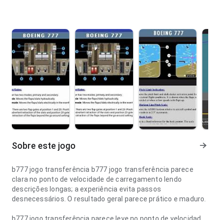
Sobre este jogo
b777 jogo transferência b777 jogo transferência parece
clara no ponto de velocidade de carregamento lendo
descrições longas; a experiência evita passos
desnecessários. O resultado geral parece prático e maduro.
b777 jogo transferência parece leve no ponto de velocidade