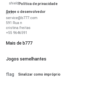
shield
Política de privacidade
Sobre o desenvolvedor
b777
service@b777.com
591 Rua n
cristina.freitas
+55 9646591
Mais de b777
Jogos semelhantes
flag
Sinalizar como impróprio