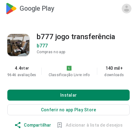
Google Play
b777 jogo transferência
b777
Compras no app
4.4
140 mil+
star
9646 avaliações
Classificação Livre
info
downloads
Instalar
Conferir no app Play Store
Compartilhar
Adicionar à lista de desejos