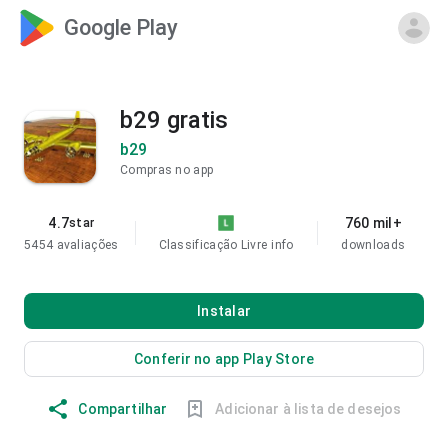
Google Play
b29 gratis
b29
Compras no app
4.7
760 mil+
star
5454 avaliações
Classificação Livre
info
downloads
Instalar
Conferir no app Play Store
Compartilhar
Adicionar à lista de desejos