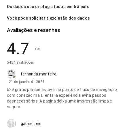
Os dados são criptografados em trânsito
Você pode solicitar a exclusão dos dados
Avaliações e resenhas
4.7
star
5454 avaliações
fernanda.monteiro
21 de janeiro de 2026
b29 gratis parece estável no ponto de fluxo de navegação
com conexão mais lenta; a experiência evita passos
desnecessários. A página deixa uma impressão limpa e
segura.
gabriel.reis