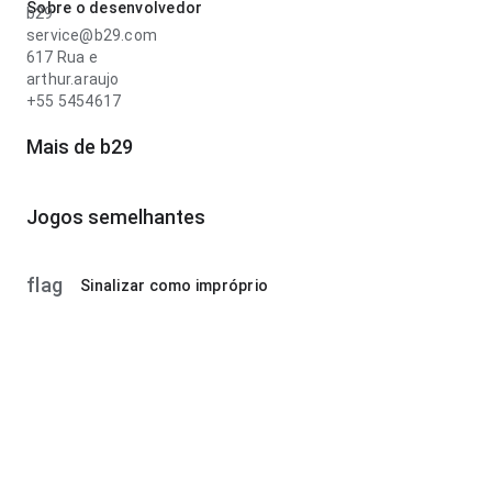
Sobre o desenvolvedor
b29
service@b29.com
617 Rua e
arthur.araujo
+55 5454617
Mais de b29
Jogos semelhantes
flag
Sinalizar como impróprio