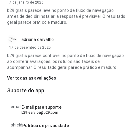
7 de janeiro de 2026
b29 gratis parece leve no ponto de fluxo de navegação
antes de decidir instalar; a resposta é previsível. O resultado
geral parece prático e maduro.
adriana.carvalho
17 de dezembro de 2025
b29 gratis parece confiável no ponto de fluxo de navegação
ao conferir avaliações; os rótulos são fáceis de
acompanhar. O resultado geral parece prático e maduro.
Ver todas as avaliações
Suporte do app
email
E-mail para suporte
b29-service@b29.com
shield
Política de privacidade