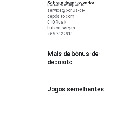
Sobre o desenvolvedor
bônus-de-depósito
service@bônus-de-
depósito.com
818 Rua k
larissa.borges
+55 7822818
Mais de bônus-de-
depósito
Jogos semelhantes