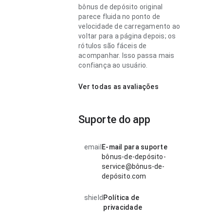
bônus de depósito original
parece fluida no ponto de
velocidade de carregamento ao
voltar para a página depois; os
rótulos são fáceis de
acompanhar. Isso passa mais
confiança ao usuário.
Ver todas as avaliações
Suporte do app
email
E-mail para suporte
bônus-de-depósito-
service@bônus-de-
depósito.com
shield
Política de
privacidade