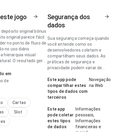
este jogo
Segurança dos
dados
 depósito original bônus
to original parece fácil
Sua segurança começa quando
der no ponto de fluxo de
você entende como os
o no uso diário
desenvolvedores coletam e
 a hierarquia visual
compartilham seus dados. As
tural. O resultado geral
práticas de segurança e
rático e maduro.
privacidade podem variar de
ado em
acordo com o uso, a região e a
depósito original
idade.
Este app pode
Navegação
ho de
esponsiva no ponto de
compartilhar estes
na Web
 navegação antes de
tipos de dados com
nstalar; a estrutura deixa
terceiros
próximo passo. O
no
Cartas
 geral parece prático e
Este app
Informações
as
Slot
pode coletar
pessoais,
estes tipos
Informações
tes
de dados
financeiras e