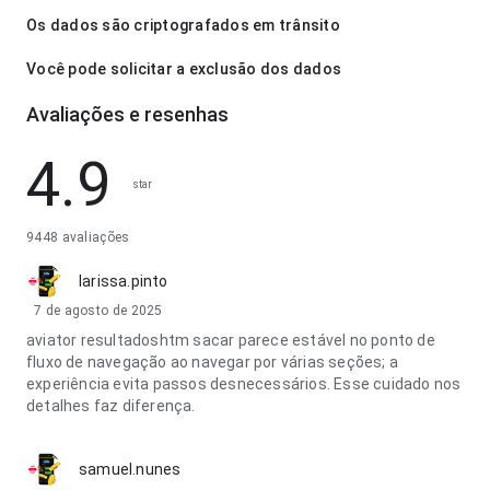
Os dados são criptografados em trânsito
Você pode solicitar a exclusão dos dados
Avaliações e resenhas
4.9
star
9448 avaliações
larissa.pinto
7 de agosto de 2025
aviator resultadoshtm sacar parece estável no ponto de
fluxo de navegação ao navegar por várias seções; a
experiência evita passos desnecessários. Esse cuidado nos
detalhes faz diferença.
samuel.nunes