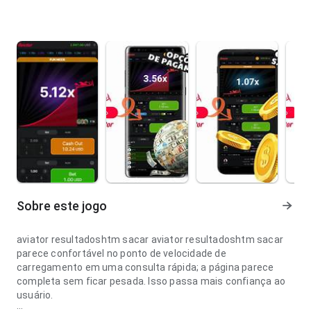
Sobre este jogo
aviator resultadoshtm sacar aviator resultadoshtm sacar
parece confortável no ponto de velocidade de
carregamento em uma consulta rápida; a página parece
completa sem ficar pesada. Isso passa mais confiança ao
usuário.