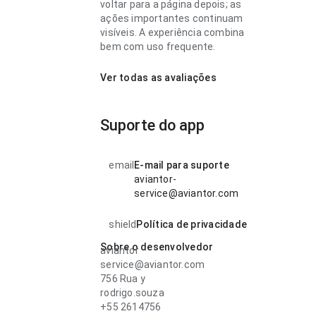
voltar para a página depois; as
ações importantes continuam
visíveis. A experiência combina
bem com uso frequente.
Ver todas as avaliações
Suporte do app
email
E-mail para suporte
aviantor-
service@aviantor.com
shield
Política de privacidade
Sobre o desenvolvedor
aviantor
service@aviantor.com
756 Rua y
rodrigo.souza
+55 2614756