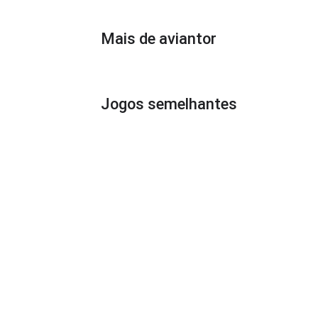
Mais de aviantor
Jogos semelhantes