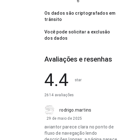
6
Os dados são criptografados em
trânsito
Você pode solicitar a exclusão
dos dados
Avaliações e resenhas
4.4
star
2614 avaliações
rodrigo.martins
29 de maio de 2025
aviantor parece clara no ponto de
fluxo de navegação lendo
descrições longas; a página parece