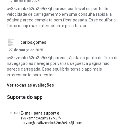
17 de abril de 2025
av8kzmnbx62m2a9rk3jf parece confiável no ponto de
velocidade de carregamento em uma consulta rápida; a
página parece completa sem ficar pesada. Esse equilíbrio
torna o app mais interessante para testar.
carlos.gomes
27 de março de 2025
av8kzmnbx62m2a9rk3jf parece rápida no ponto de fluxo de
navegação ao navegar por várias seções; a página não
parece carregada. Esse equilíbrio torna o app mais
interessante para testar.
Ver todas as avaliações
Suporte do app
email
E-mail para suporte
av8kzmnbx62m2a9rk3jf-
service@av8kzmnbx62m2a9rk3jf.com