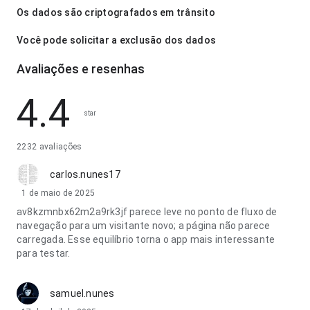
Os dados são criptografados em trânsito
Você pode solicitar a exclusão dos dados
Avaliações e resenhas
4.4
star
2232 avaliações
carlos.nunes17
1 de maio de 2025
av8kzmnbx62m2a9rk3jf parece leve no ponto de fluxo de
navegação para um visitante novo; a página não parece
carregada. Esse equilíbrio torna o app mais interessante
para testar.
samuel.nunes