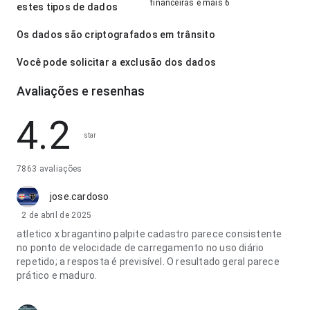
financeiras e mais 6
estes tipos de dados
Os dados são criptografados em trânsito
Você pode solicitar a exclusão dos dados
Avaliações e resenhas
4.2
star
7863 avaliações
jose.cardoso
2 de abril de 2025
atletico x bragantino palpite cadastro parece consistente
no ponto de velocidade de carregamento no uso diário
repetido; a resposta é previsível. O resultado geral parece
prático e maduro.