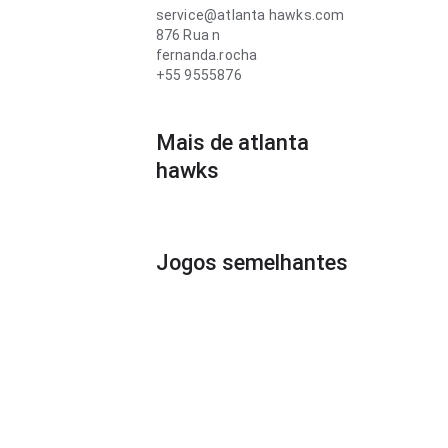
service@atlanta hawks.com
876 Rua n
fernanda.rocha
+55 9555876
Mais de atlanta
hawks
Jogos semelhantes