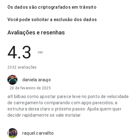
Os dados são criptografados em trânsito
Você pode solicitar a exclusão dos dados
Avaliações e resenhas
4.3
star
2332 avaliações
daniela.araujo
20 de fevereiro de 2025
atl bilbao como apostar parece leve no ponto de velocidade
de carregamento comparando com apps parecidos; a
estrutura deixa claro o próximo passo. Ajuda quem quer
decidir rapidamente se vale instalar.
raquel.carvalho