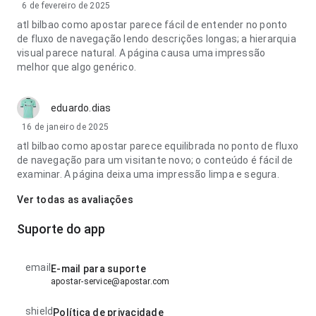
6 de fevereiro de 2025
atl bilbao como apostar parece fácil de entender no ponto
de fluxo de navegação lendo descrições longas; a hierarquia
visual parece natural. A página causa uma impressão
melhor que algo genérico.
eduardo.dias
16 de janeiro de 2025
atl bilbao como apostar parece equilibrada no ponto de fluxo
de navegação para um visitante novo; o conteúdo é fácil de
examinar. A página deixa uma impressão limpa e segura.
Ver todas as avaliações
Suporte do app
email
E-mail para suporte
apostar-service@apostar.com
shield
Política de privacidade