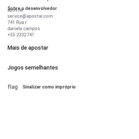
Sobre o desenvolvedor
apostar
service@apostar.com
741 Rua r
daniela.campos
+55 2332741
Mais de apostar
Jogos semelhantes
flag
Sinalizar como impróprio