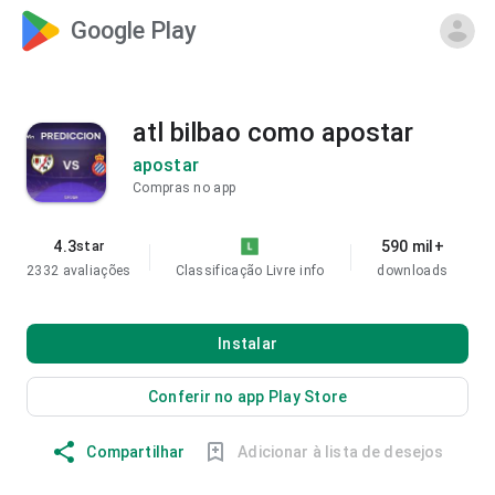
Google Play
atl bilbao como apostar
apostar
Compras no app
4.3
590 mil+
star
2332 avaliações
Classificação Livre
info
downloads
Instalar
Conferir no app Play Store
Compartilhar
Adicionar à lista de desejos