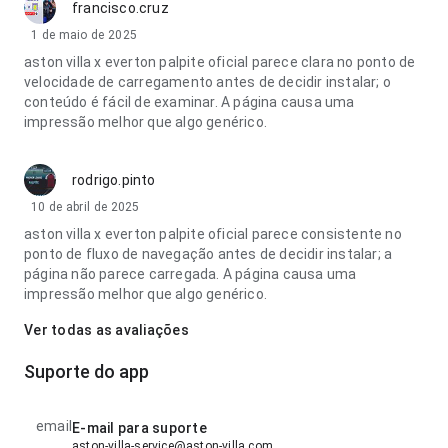
francisco.cruz
1 de maio de 2025
aston villa x everton palpite oficial parece clara no ponto de
velocidade de carregamento antes de decidir instalar; o
conteúdo é fácil de examinar. A página causa uma
impressão melhor que algo genérico.
rodrigo.pinto
10 de abril de 2025
aston villa x everton palpite oficial parece consistente no
ponto de fluxo de navegação antes de decidir instalar; a
página não parece carregada. A página causa uma
impressão melhor que algo genérico.
Ver todas as avaliações
Suporte do app
email
E-mail para suporte
aston-villa-service@aston-villa.com