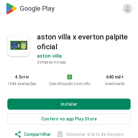
Google Play
aston villa x everton palpite
oficial
aston-villa
Compras no app
4.5
640 mil+
star
1388 avaliações
Classificação Livre
info
downloads
Instalar
Conferir no app Play Store
Compartilhar
Adicionar à lista de desejos