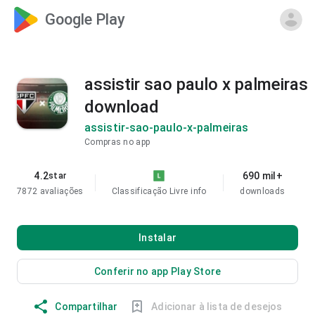
Google Play
assistir sao paulo x palmeiras
download
assistir-sao-paulo-x-palmeiras
Compras no app
4.2
690 mil+
star
7872 avaliações
Classificação Livre
info
downloads
Instalar
Conferir no app Play Store
Compartilhar
Adicionar à lista de desejos