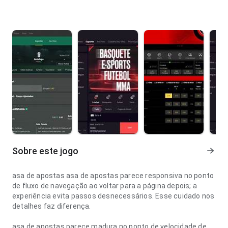
Sobre este jogo
asa de apostas asa de apostas parece responsiva no ponto
de fluxo de navegação ao voltar para a página depois; a
experiência evita passos desnecessários. Esse cuidado nos
detalhes faz diferença.
asa de apostas parece madura no ponto de velocidade de