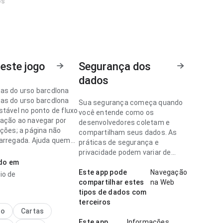
os
este jogo
Segurança dos
dados
as do urso barcdlona
as do urso barcdlona
Sua segurança começa quando
stável no ponto de fluxo
você entende como os
ação ao navegar por
desenvolvedores coletam e
eções; a página não
compartilham seus dados. As
arregada. Ajuda quem
práticas de segurança e
idir rapidamente se vale
privacidade podem variar de
ado em
acordo com o uso, a região e a
idade.
Este app pode
Navegação
io de
as do urso barcdlona
compartilhar estes
na Web
quilibrada no ponto de
tipos de dados com
 navegação ao navegar
terceiros
s seções; a estrutura
no
Cartas
ro o próximo passo. Isso
Este app
Informações