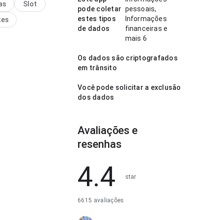
as
Slot
is confiança ao
pode coletar
pessoais,
estes tipos
Informações
tes
de dados
financeiras e
mais 6
Os dados são criptografados
em trânsito
Você pode solicitar a exclusão
dos dados
Avaliações e
resenhas
4.4
star
6615 avaliações