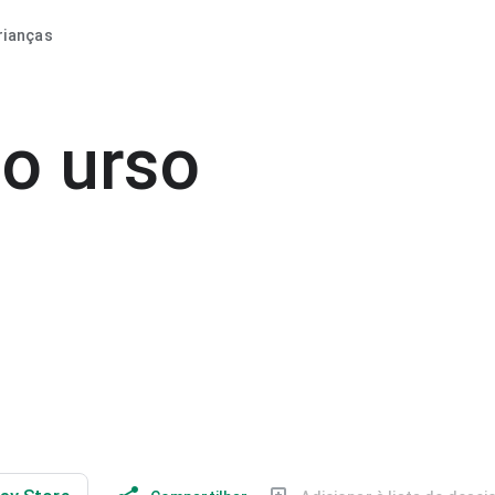
rianças
o urso