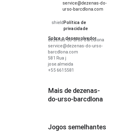
service@dezenas-do-
urso-barcdlona.com
shield
Política de
privacidade
Sobre o desenvolvedor
dezenas-do-urso-barcdlona
service@dezenas-do-urso-
barcdlona.com
581 Rua j
jose.almeida
+55 6615581
Mais de dezenas-
do-urso-barcdlona
Jogos semelhantes