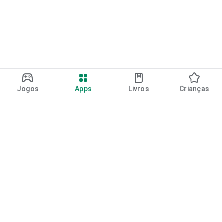
Jogos
Apps
Livros
Crianças
Google Play
Play Pass
Pontos do Play Points
Vales-presente