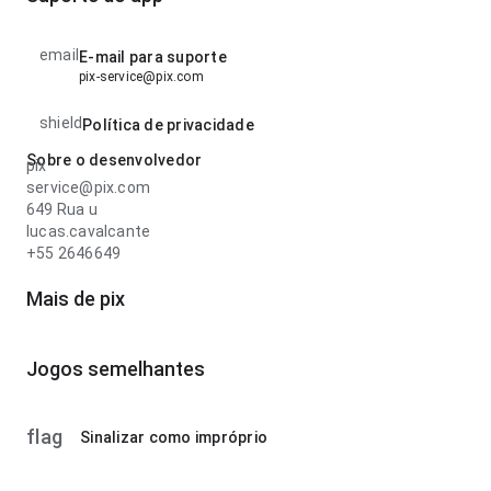
email
E-mail para suporte
pix-service@pix.com
shield
Política de privacidade
Sobre o desenvolvedor
pix
service@pix.com
649 Rua u
lucas.cavalcante
+55 2646649
Mais de pix
Jogos semelhantes
flag
Sinalizar como impróprio