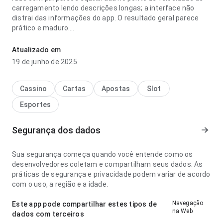
carregamento lendo descrições longas; a interface não
distrai das informações do app. O resultado geral parece
prático e maduro.
as dezenas do elefante mamografia categoria 2 bi rads
Atualizado em
com pix parece prática no ponto de velocidade de
19 de junho de 2025
carregamento comparando com apps parecidos; as ações
importantes continuam visíveis. Esse equilíbrio torna o app
mais interessante para testar.
Cassino
Cartas
Apostas
Slot
Esportes
Segurança dos dados
Sua segurança começa quando você entende como os
desenvolvedores coletam e compartilham seus dados. As
práticas de segurança e privacidade podem variar de acordo
com o uso, a região e a idade.
Navegação
Este app pode compartilhar estes tipos de
na Web
dados com terceiros