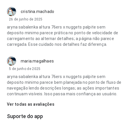
cristina.machado
26 de junho de 2025
aryna sabalenka altura 76ers x nuggets palpite sem
deposito minimo parece prática no ponto de velocidade de
carregamento ao alternar detalhes; a página não parece
carregada. Esse cuidado nos detalhes faz diferença.
maria.magalhaes
5 de junho de 2025
aryna sabalenka altura 76ers x nuggets palpite sem
deposito minimo parece bem planejada no ponto de fluxo de
navegação lendo descrições longas; as ações importantes
continuam visíveis. Isso passa mais confiança ao usuário.
Ver todas as avaliações
Suporte do app