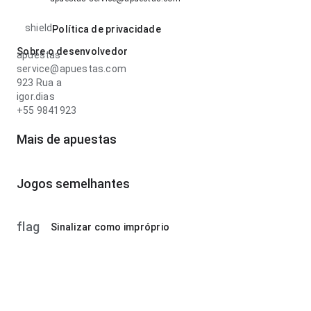
shield
Política de privacidade
Sobre o desenvolvedor
apuestas
service@apuestas.com
923 Rua a
igor.dias
+55 9841923
Mais de apuestas
Jogos semelhantes
flag
Sinalizar como impróprio