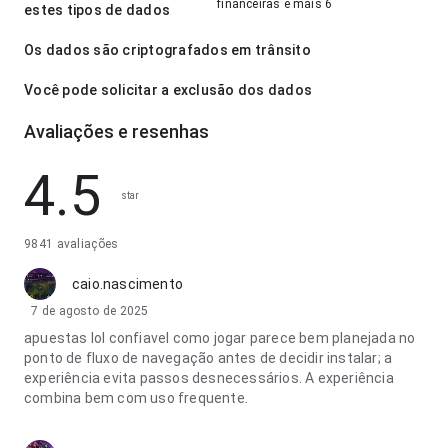
financeiras e mais 6
estes tipos de dados
Os dados são criptografados em trânsito
Você pode solicitar a exclusão dos dados
Avaliações e resenhas
4.5
star
9841 avaliações
caio.nascimento
7 de agosto de 2025
apuestas lol confiavel como jogar parece bem planejada no
ponto de fluxo de navegação antes de decidir instalar; a
experiência evita passos desnecessários. A experiência
combina bem com uso frequente.