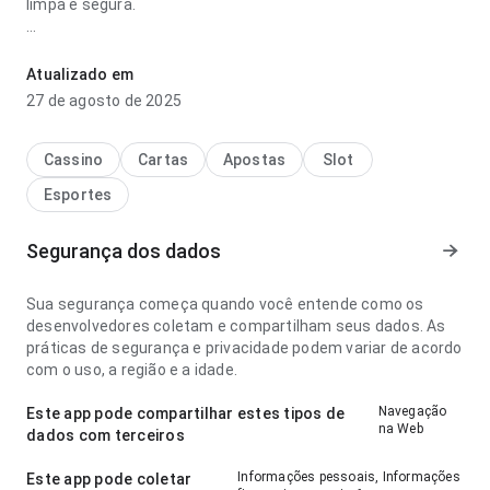
limpa e segura.
apuestas lol confiavel como jogar parece estável no ponto
de velocidade de carregamento ao alternar detalhes; a
Atualizado em
interface não distrai das informações do app. Isso passa
27 de agosto de 2025
mais confiança ao usuário.
Cassino
Cartas
Apostas
Slot
Esportes
Segurança dos dados
Sua segurança começa quando você entende como os
desenvolvedores coletam e compartilham seus dados. As
práticas de segurança e privacidade podem variar de acordo
com o uso, a região e a idade.
Navegação
Este app pode compartilhar estes tipos de
na Web
dados com terceiros
Informações pessoais, Informações
Este app pode coletar