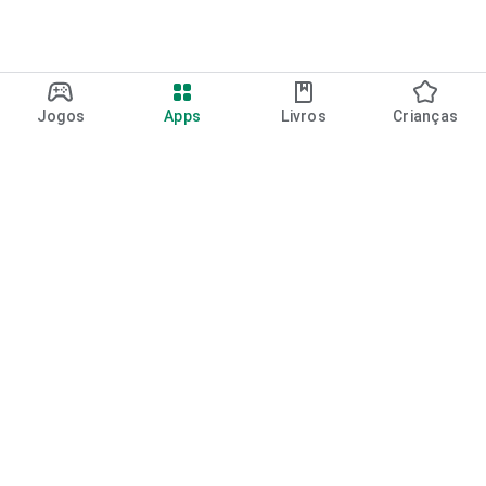
Jogos
Apps
Livros
Crianças
Google Play
Play Pass
Pontos do Play Points
Vales-presente
Resgatar
Política de reembolso